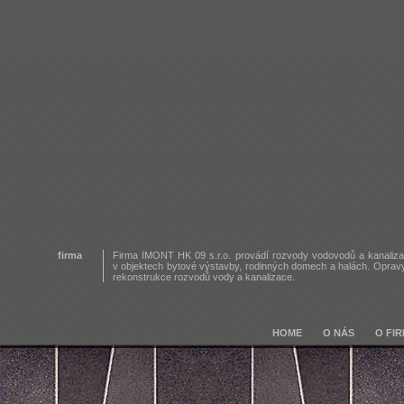
firma
Firma IMONT HK 09 s.r.o. provádí rozvody vodovodů a kanaliz
v objektech bytové výstavby, rodinných domech a halách. Oprav
rekonstrukce rozvodů vody a kanalizace.
HOME
O NÁS
O FI