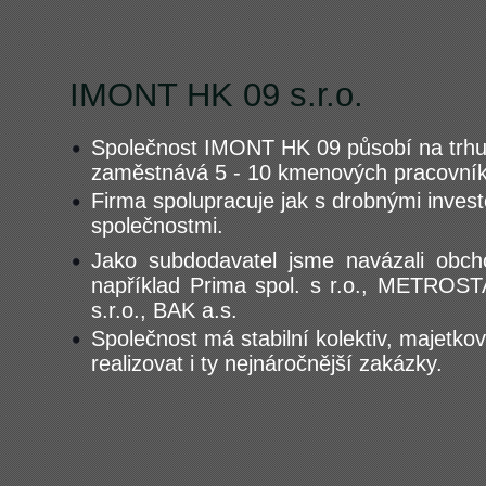
IMONT HK 09 s.r.o.
Společnost IMONT HK 09 působí na trhu
zaměstnává 5 - 10 kmenových pracovník
Firma spolupracuje jak s drobnými investo
společnostmi.
Jako subdodavatel jsme navázali obch
například Prima spol. s r.o., METROST
s.r.o., BAK a.s.
Společnost má stabilní kolektiv, majetko
realizovat i ty nejnáročnější zakázky.